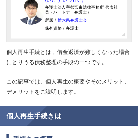
弁護士法人宇都宮東法律事務所 代表社
員（パートナー弁護士）
事務所概要/アクセス
所属 /
栃木県弁護士会
保有資格 / 弁護士
メール相談はこちら
個人再生手続とは，借金返済が難しくなった場合
LINE相談はこちら
にとりうる債務整理の手段の一つです。
この記事では、個人再生の概要やそのメリット、
デメリットをご説明します。
個人再生手続きは