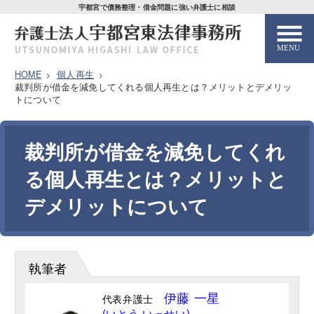
宇都宮で債務整理・借金問題に強い弁護士に相談
HOME
個人再生
裁判所が借金を減免してくれる個人再生とは？メリットとデメリッ
HOME
トについて
解決事例
裁判所が借金を減免してくれ
る個人再生とは？メリットと
弁護士紹介
デメリットについて
弁護士費用
執筆者
解決までの流れ
伊藤 一星
代表弁護士
お客様の声
(いとう いっせい)